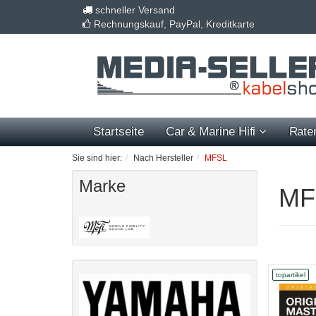
schneller Versand
Rechnungskauf, PayPal, Kreditkarte
Startseite
Car & Marine Hifi
Rate
Sie sind hier:
Nach Hersteller
MFSL
Marke
MFS
topartikel