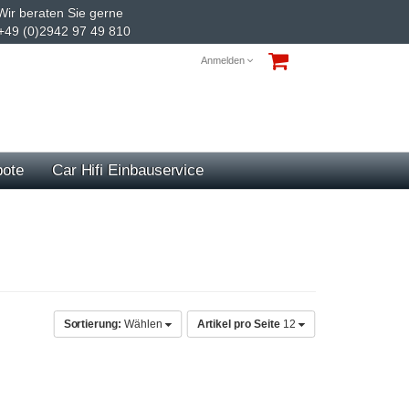
ir beraten Sie gerne
+49 (0)2942 97 49 810
Anmelden
ote
Car Hifi Einbauservice
Sortierung:
Wählen
Artikel pro Seite
12