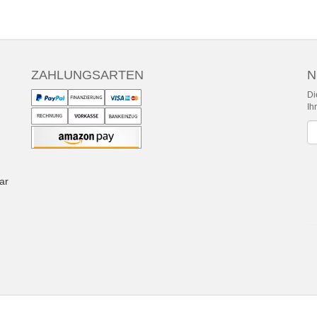
ZAHLUNGSARTEN
N
Di
Ih
Ne
ar