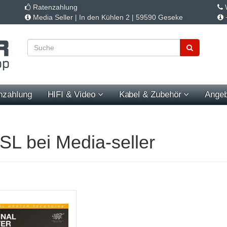
Ratenzahlung
W
Media Seller | In den Kühlen 2 | 59590 Geseke
nzahlung
HIFI & Video
Kabel & Zubehör
Angeb
L bei Media-seller