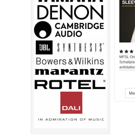
MFSL Ori
Schallpla
antistatis
Meh