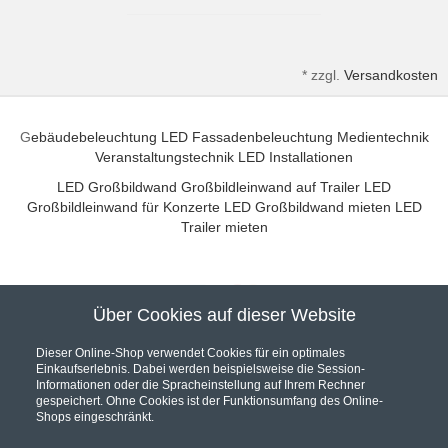
*
zzgl.
Versandkosten
G
ebäudebeleuchtung
LED Fassadenbeleuchtung
Medientechnik
Veranstaltungstechnik
LED Installationen
LED Großbildwand
Großbildleinwand auf Trailer
LED
Großbildleinwand für Konzerte
LED Großbildwand mieten
LED
Trailer mieten
Über Cookies auf dieser Website
Unser Partner für hochwertige Audio und Video Installationen
Dieser Online-Shop verwendet Cookies für ein optimales
Einkaufserlebnis. Dabei werden beispielsweise die Session-
Informationen oder die Spracheinstellung auf Ihrem Rechner
gespeichert. Ohne Cookies ist der Funktionsumfang des Online-
Shops eingeschränkt.
Hier werden Sie fündig... Wir sind Ihr Online Fachhandel.