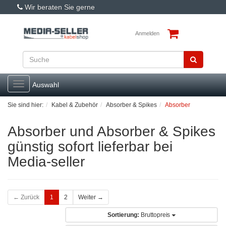
Wir beraten Sie gerne
Anmelden
Toggle
Auswahl
navigation
Sie sind hier:
Kabel & Zubehör
Absorber & Spikes
Absorber
Absorber und Absorber & Spikes
günstig sofort lieferbar bei
Media-seller
← Zurück
1
2
Weiter →
Sortierung:
Bruttopreis