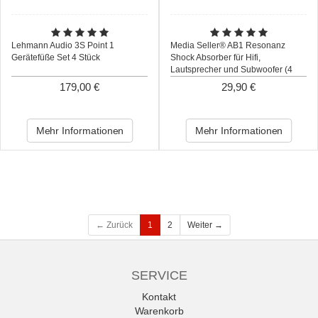
Lehmann Audio 3S Point 1
Media Seller® AB1 Resonanz
Gerätefüße Set 4 Stück
Shock Absorber für Hifi,
Lautsprecher und Subwoofer (4
Stück) Farbe: Chrom/Schwarz
179,00 €
29,90 €
Mehr Informationen
Mehr Informationen
← Zurück
1
2
Weiter →
SERVICE
Kontakt
Warenkorb