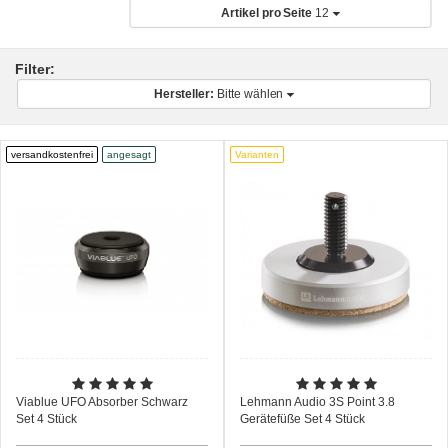
Artikel pro Seite
12
Filter:
Hersteller:
Bitte wählen
versandkostenfrei
angesagt
Varianten
Viablue UFO Absorber Schwarz
Lehmann Audio 3S Point 3.8
Set 4 Stück
Gerätefüße Set 4 Stück