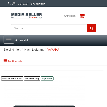
Wir beraten Sie gerne
Anmelden
Toggle
Auswahl
navigation
Sie sind hier:
Nach Lieferant
YAMAHA
Zur Übersicht
versandkostenfrei
finanzierung
topartikel