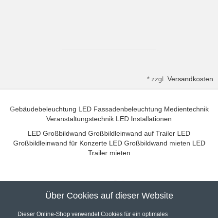
*
zzgl.
Versandkosten
G
ebäudebeleuchtung
LED Fassadenbeleuchtung
Medientechnik
Veranstaltungstechnik
LED Installationen
LED Großbildwand
Großbildleinwand auf Trailer
LED
Großbildleinwand für Konzerte
LED Großbildwand mieten
LED
Trailer mieten
Über Cookies auf dieser Website
Unser Partner für hochwertige Audio und Video Installationen
Dieser Online-Shop verwendet Cookies für ein optimales