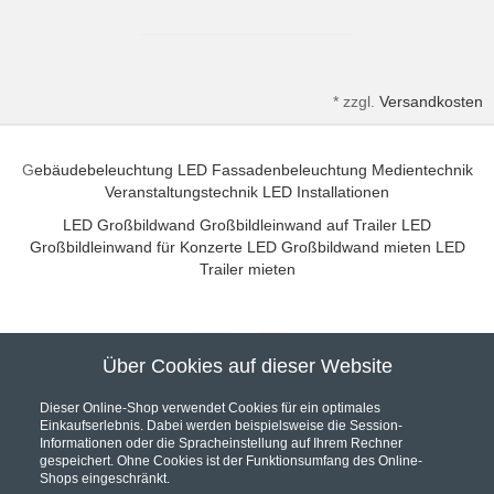
*
zzgl.
Versandkosten
G
ebäudebeleuchtung
LED Fassadenbeleuchtung
Medientechnik
Veranstaltungstechnik
LED Installationen
LED Großbildwand
Großbildleinwand auf Trailer
LED
Großbildleinwand für Konzerte
LED Großbildwand mieten
LED
Trailer mieten
Über Cookies auf dieser Website
Unser Partner für hochwertige Audio und Video Installationen
Dieser Online-Shop verwendet Cookies für ein optimales
Einkaufserlebnis. Dabei werden beispielsweise die Session-
Informationen oder die Spracheinstellung auf Ihrem Rechner
gespeichert. Ohne Cookies ist der Funktionsumfang des Online-
Shops eingeschränkt.
Hier werden Sie fündig... Wir sind Ihr Online Fachhandel.