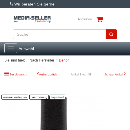
Wir beraten Sie gerne
Anmelden
Toggle
Auswahl
navigation
Sie sind hier:
Nach Hersteller
Denon
Zur Übersicht
Artikel zurück
Artikel 8 von 38
nächster Artikel
versandkostenfrei
finanzierung
topartikel