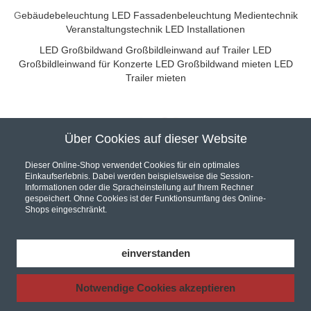
G
ebäudebeleuchtung
LED Fassadenbeleuchtung
Medientechnik
Veranstaltungstechnik
LED Installationen
LED Großbildwand
Großbildleinwand auf Trailer
LED
Großbildleinwand für Konzerte
LED Großbildwand mieten
LED
Trailer mieten
Über Cookies auf dieser Website
Unser Partner für hochwertige Audio und Video Installationen
Dieser Online-Shop verwendet Cookies für ein optimales
Einkaufserlebnis. Dabei werden beispielsweise die Session-
Informationen oder die Spracheinstellung auf Ihrem Rechner
gespeichert. Ohne Cookies ist der Funktionsumfang des Online-
Shops eingeschränkt.
Hier werden Sie fündig... Wir sind Ihr Online Fachhandel.
Bei uns finden Sie eine riesen Auswahl an
AV Receiver
,
Car Hifi
,
einverstanden
Hifi Komponenten
und
Lautsprecher
, in unserem Shop finden Sie
zudem zu jedem Produkt das entsprechende
Audio Video Kabel
Notwendige Cookies akzeptieren
Autorisierter Händler für KRELL VTL Perlisten ATC Velodyne
Denon
Yamaha Marantz Pioneer Onkyo
Pro-Ject Plattenspieler