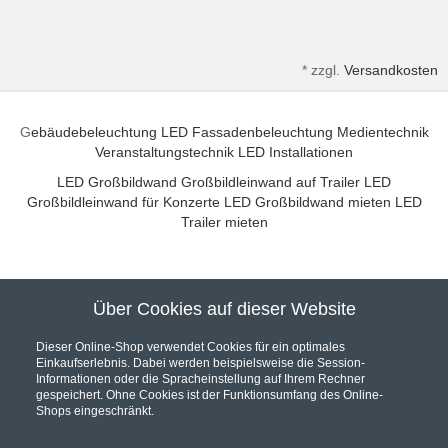
*
zzgl.
Versandkosten
G
ebäudebeleuchtung
LED Fassadenbeleuchtung
Medientechnik
Veranstaltungstechnik
LED Installationen
LED Großbildwand
Großbildleinwand auf Trailer
LED
Großbildleinwand für Konzerte
LED Großbildwand mieten
LED
Trailer mieten
Über Cookies auf dieser Website
Unser Partner für hochwertige Audio und Video Installationen
Dieser Online-Shop verwendet Cookies für ein optimales
Einkaufserlebnis. Dabei werden beispielsweise die Session-
Informationen oder die Spracheinstellung auf Ihrem Rechner
gespeichert. Ohne Cookies ist der Funktionsumfang des Online-
Shops eingeschränkt.
Hier werden Sie fündig... Wir sind Ihr Online Fachhandel.