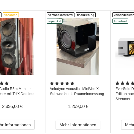
Varianten
versandkostenfrei
finanzierung
versandkosten
topartikel
topartikel
 Audio R5m Monitor
Velodyne Acoustics MiniVee X
EverSolo 
cher mit THX Dominus
Subwoofer mit Raumeinmessung
Edition ho
Streamer
2.995,00 €
1.299,00 €
r Informationen
Mehr Informationen
Mehr