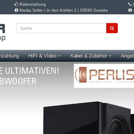
Ratenzahlung
W
Media Seller | In den Kühlen 2 | 59590 Geseke
nzahlung
HIFI & Video
Kabel & Zubehör
Angeb
s