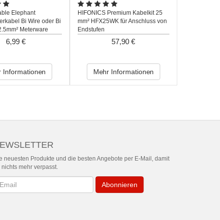
ble Elephant
HIFONICS Premium Kabelkit 25
erkabel Bi Wire oder Bi
mm² HFX25WK für Anschluss von
2.5mm² Meterware
Endstufen
6,99 €
57,90 €
 Informationen
Mehr Informationen
EWSLETTER
e neuesten Produkte und die besten Angebote per E-Mail, damit
r nichts mehr verpasst.
wsletter
Abonnieren