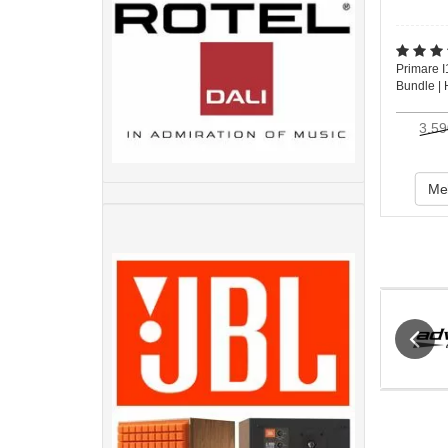
Primare 
Bundle | 
3.59
Meh
Previou