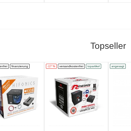
Topseller
enfrei
finanzierung
-17 %
versandkostenfrei
topartikel
angesagt