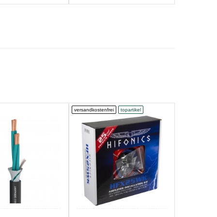
versandkostenfrei
topartikel