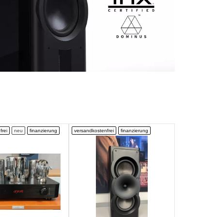
frei
neu
finanzierung
versandkostenfrei
finanzierung