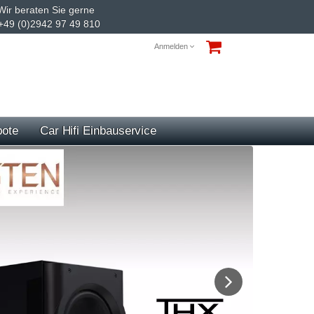
ir beraten Sie gerne
+49 (0)2942 97 49 810
Anmelden
ote
Car Hifi Einbauservice
Next