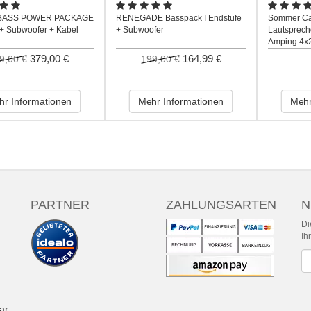
s BASS POWER PACKAGE
RENEGADE Basspack I Endstufe
Sommer Ca
 + Subwoofer + Kabel
+ Subwoofer
Lautsprech
Amping 4x
379,00 €
164,99 €
9,00 €
199,00 €
r Informationen
Mehr Informationen
Mehr
PARTNER
ZAHLUNGSARTEN
N
Di
Ih
Ne
ar