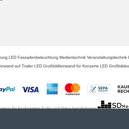
tung
LED Fassadenbeleuchtung
Medientechnik
Veranstaltungstechnik
inwand auf Trailer
LED Großbildleinwand für Konzerte
LED Großbildw
artner für hochwertige Audio und Video Installationen
Hier werden Sie fündig... Wir sind Ihr Online Fachhandel.