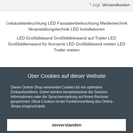
*
zzgl.
Versandkosten
G
ebäudebeleuchtung
LED Fassadenbeleuchtung
Medientechnik
Veranstaltungstechnik
LED Installationen
LED Großbildwand
Großbildleinwand auf Trailer
LED
Großbildleinwand für Konzerte
LED Großbildwand mieten
LED
Trailer mieten
Über Cookies auf dieser Website
Unser Partner für hochwertige Audio und Video Installationen
Dieser Online-Shop verwendet Cookies für ein optimales
Einkaufserlebnis. Dabei werden beispielsweise die Session-
Informationen oder die Spracheinstellung auf Ihrem Rechner
gespeichert. Ohne Cookies ist der Funktionsumfang des Online-
Shops eingeschränkt.
Hier werden Sie fündig... Wir sind Ihr Online Fachhandel.
Bei uns finden Sie eine riesen Auswahl an
AV Receiver
,
Car Hifi
,
einverstanden
Hifi Komponenten
und
Lautsprecher
, in unserem Shop finden Sie
zudem zu jedem Produkt das entsprechende
Audio Video Kabel