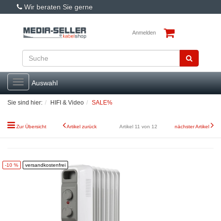
Wir beraten Sie gerne
Anmelden
Toggle
Auswahl
navigation
Sie sind hier:
HIFI & Video
SALE%
Zur Übersicht
Artikel zurück
Artikel 11 von 12
nächster Artikel
-10 %
versandkostenfrei