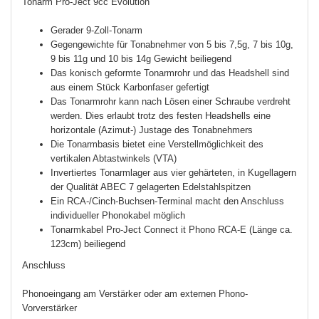
Tonarm Pro-Ject 9cc Evolution
Gerader 9-Zoll-Tonarm
Gegengewichte für Tonabnehmer von 5 bis 7,5g, 7 bis 10g,
9 bis 11g und 10 bis 14g Gewicht beiliegend
Das konisch geformte Tonarmrohr und das Headshell sind
aus einem Stück Karbonfaser gefertigt
Das Tonarmrohr kann nach Lösen einer Schraube verdreht
werden. Dies erlaubt trotz des festen Headshells eine
horizontale (Azimut-) Justage des Tonabnehmers
Die Tonarmbasis bietet eine Verstellmöglichkeit des
vertikalen Abtastwinkels (VTA)
Invertiertes Tonarmlager aus vier gehärteten, in Kugellagern
der Qualität ABEC 7 gelagerten Edelstahlspitzen
Ein RCA-/Cinch-Buchsen-Terminal macht den Anschluss
individueller Phonokabel möglich
Tonarmkabel Pro-Ject Connect it Phono RCA-E (Länge ca.
123cm) beiliegend
Anschluss
Phonoeingang am Verstärker oder am externen Phono-
Vorverstärker