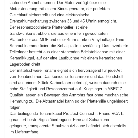
laufenden Antriebsriemen. Der Motor verfügt über eine
Motorsteuerung mit einem Sinusgenerator, der perfekten
Gleichlauf sicherstellt und eine elektronische
Drehzahlumschaltung zwischen 33 und 45 U/min ermöglicht.
Der resonanzoptimierte Plattenteller ist eine
Sandwichkonstruktion, die aus einem fein gewuchteten
Plattenteller aus MDF und einer 4mm starken Vinylauflage. Eine
Schraubklemme fixiert die Schallplatte zuverlässig. Das invertierte
Tellerlager besteht aus einer stehenden Edelstahlachse mit einer
Keramikkugel, auf der eine Laufbuchse mit einem keramischen
Lagerboden dreht.
Der mittelschwere Tonarm eignet sich hervorragend für jede Art
von Tonabnehmer. Das konische Tonarmrohr und das Headshell
sind aus einem Stück Karbonfaser gefertigt, weisen dadurch eine
hohe Steifigkeit und Resonanzarmut auf. Kugellager in ABEC 7-
Qualität lassen ein Bewegen des Armrohrs fast ohne mechanische
Hemmung zu. Die Abtastnadel kann so der Plattenrille ungehindert
folgen.
Das beiliegende Tonarmkabel Pro-Ject Connect it Phono RCA-E
garantiert beste Signalübertragung. Eine auf Scharnieren
gelagerte, transparente Staubschutzhaube befindet sich ebenfalls
im Lieferumfang.