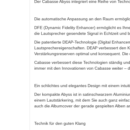
Der Cabasse Abyss integriert eine Reihe von Techno
Die automatische Anpassung an den Raum ermöglicht
DFE (Dynamic Fidelity Enhancer) ermöglicht es Ihne
die Lautsprecher gesendete Signal in Echtzeit und 
Die patentierte DEAP-Technologie (Digital Enhancem
Lautsprechereigenschaften. DEAP verbessert den Kl
Verstärkungsreserven optimal und konsequent. Die d
Cabasse verbessert diese Technologien ständig und
immer mit den Innovationen von Cabasse weiter – d
Ein schlichtes und elegantes Design mit einem intui
Der kompakte Abyss ist in satinschwarzem Aluminium 
einem Lautstärkering, mit dem Sie auch ganz einfac
auch die Albumcover der gerade gespielten Alben a
Technik für den guten Klang