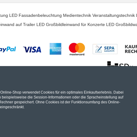
tung
LED Fassadenbeleuchtung
Medientechnik
Veranstaltungstechnik
inwand auf Trailer
LED Großbildleinwand für Konzerte
LED Großbildw
artner für hochwertige Audio und Video Installationen
Hier werden Sie fündig... Wir sind Ihr Online Fachhandel.
 Online-Shop verwendet Cookies für ein optimales Einkaufserlebnis. Dabei
ver
,
Car Hifi
,
Hifi Komponenten
und
Lautsprecher
, in unserem Shop fi
 beispielsweise die Session-Informationen oder die Spracheinstellung auf
Audio Video Kabel
Rechner gespeichert. Ohne Cookies ist der Funktionsumfang des Online-
eingeschränkt.
Velodyne
Denon
Yamaha Marantz Pioneer Onkyo
Pro-Ject Plattenspiele
NAD Bluesound Cambridge Audio Isotek uvm