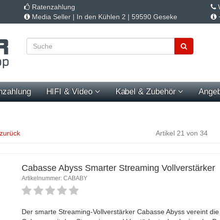
Ratenzahlung
W
Media Seller | In den Kühlen 2 | 59590 Geseke
nzahlung
HIFI & Video
Kabel & Zubehör
Angeb
 zurück
Artikel 21 von 34
Cabasse Abyss Smarter Streaming Vollverstärker
Artikelnummer: CABABY
Der smarte Streaming-Vollverstärker Cabasse Abyss vereint di