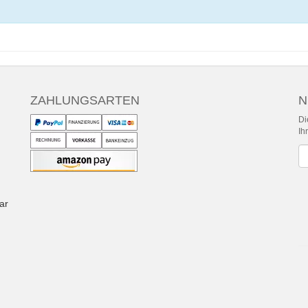
ZAHLUNGSARTEN
N
Di
Ih
Ne
ar