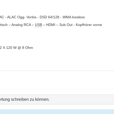
AC - ALAC Ogg- Vorbis - DSD 64/128 - WMA lossless
ptisch – Analog RCA –
USB
– HDMI – Sub Out - Kopfhörer vorne
- 2 X 120 W @ 8 Ohm
rtung schreiben zu können.