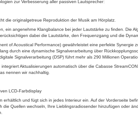
logien zur Verbesserung aller passiven Lautsprecher:
 die originalgetreue Reproduktion der Musik am Hörplatz.
n, ein angenehme Klangbalance bei jeder Lautstärke zu finden. Die Al
berücksichtigen dabei die Lautstärke, den Frequenzgang und die Dynam
ent of Acoustical Performance) gewährleistet eine perfekte Synergie 
ang durch eine dynamische Signalverarbeitung über Rückkopplungssch
igitale Signalverarbeitung (DSP) führt mehr als 290 Millionen Operat
 integriert Aktualisierungen automatisch über die Cabasse StreamCONT
as nennen wir nachhaltig.
tiven LCD-Farbdisplay
erhältlich und fügt sich in jedes Interieur ein. Auf der Vorderseite be
h die Quellen wechseln, Ihre Lieblingsradiosender hinzufügen oder ände
n.