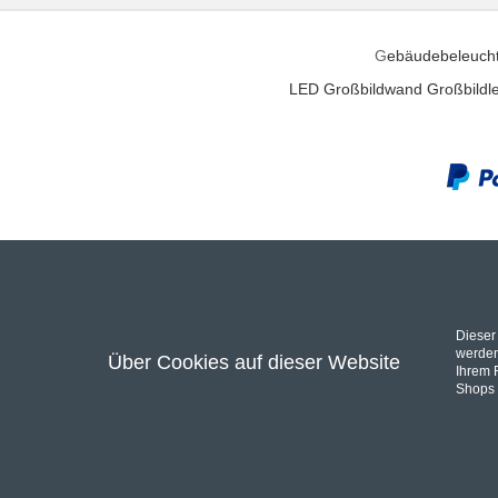
G
ebäudebeleuch
LED Großbildwand
Großbildle
Unser P
Dieser
Bei uns finden Sie eine riesen Auswahl an
AV Recei
werden
Über Cookies auf dieser Website
Ihrem 
Shops 
Autorisierter Händler für KRELL VTL Perlisten ATC 