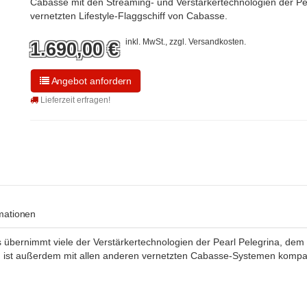
Cabasse mit den Streaming- und Verstärkertechnologien der Pe
vernetzten Lifestyle-Flaggschiff von Cabasse.
inkl. MwSt., zzgl.
Versandkosten
.
1.690,00
€
Angebot anfordern
Lieferzeit erfragen!
rmationen
übernimmt viele der Verstärkertechnologien der Pearl Pelegrina, dem v
ist außerdem mit allen anderen vernetzten Cabasse-Systemen kompat