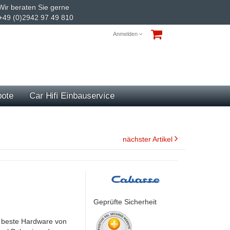
ir beraten Sie gerne
+49 (0)2942 97 49 810
Anmelden
ote
Car Hifi Einbauservice
nächster Artikel
Geprüfte Sicherheit
e beste Hardware von