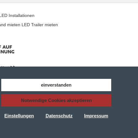
LED Installationen
and mieten
LED Trailer mieten
einverstanden
nden Sie zudem zu jedem Produkt das entsprechende
Notwendige Cookies akzeptieren
r
JBL
Dali Thorens Bowers&Wilkins AVID Q-Acoustics
Einstellungen
Datenschutz
Impressum