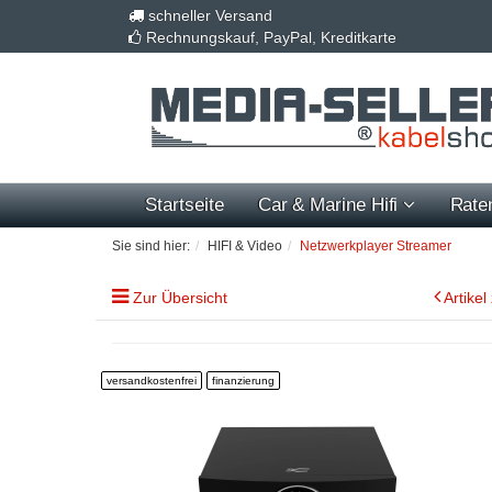
schneller Versand
Rechnungskauf, PayPal, Kreditkarte
Startseite
Car & Marine Hifi
Rate
Sie sind hier:
HIFI & Video
Netzwerkplayer Streamer
Zur Übersicht
Artikel
versandkostenfrei
finanzierung