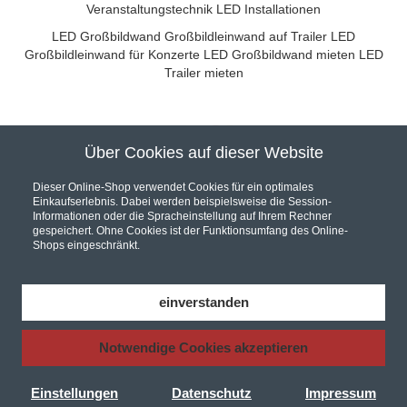
Veranstaltungstechnik
LED Installationen
LED Großbildwand
Großbildleinwand auf Trailer
LED
Großbildleinwand für Konzerte
LED Großbildwand mieten
LED
Trailer mieten
Über Cookies auf dieser Website
Unser Partner für hochwertige Audio und Video Installationen
Dieser Online-Shop verwendet Cookies für ein optimales
Einkaufserlebnis. Dabei werden beispielsweise die Session-
Informationen oder die Spracheinstellung auf Ihrem Rechner
gespeichert. Ohne Cookies ist der Funktionsumfang des Online-
Shops eingeschränkt.
Hier werden Sie fündig... Wir sind Ihr Online Fachhandel.
Bei uns finden Sie eine riesen Auswahl an
AV Receiver
,
Car Hifi
,
einverstanden
Hifi Komponenten
und
Lautsprecher
, in unserem Shop finden Sie
zudem zu jedem Produkt das entsprechende
Audio Video Kabel
Notwendige Cookies akzeptieren
Autorisierter Händler für KRELL VTL Perlisten ATC Velodyne
Denon
Yamaha Marantz Pioneer Onkyo
Pro-Ject Plattenspieler
JBL
Dali Thorens Bowers&Wilkins AVID Q-Acoustics NAD
Einstellungen
Datenschutz
Impressum
Bluesound Cambridge Audio Isotek uvm