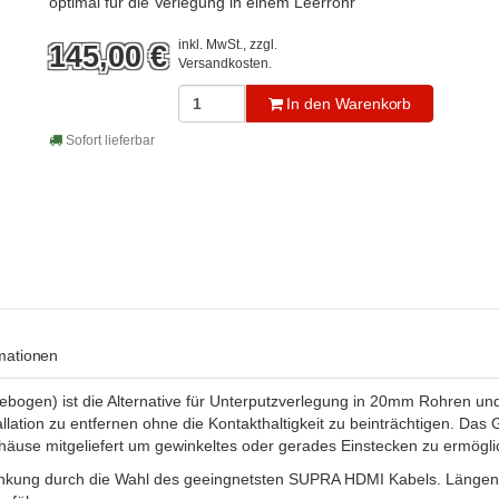
optimal für die Verlegung in einem Leerrohr
inkl. MwSt., zzgl.
145,00
€
Versandkosten
.
In den Warenkorb
Sofort lieferbar
rmationen
gen) ist die Alternative für Unterputzverlegung in 20mm Rohren und
llation zu entfernen ohne die Kontakthaltigkeit zu beinträchtigen. Das
äuse mitgeliefert um gewinkeltes oder gerades Einstecken zu ermögli
ränkung durch die Wahl des geeingnetsten SUPRA HDMI Kabels. Längen 