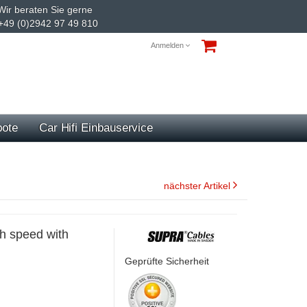
ir beraten Sie gerne
+49 (0)2942 97 49 810
Anmelden
ote
Car Hifi Einbauservice
nächster Artikel
h speed with
Geprüfte Sicherheit