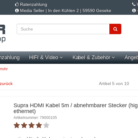
Ratenzahlung
W
Media Seller | In den Kühlen 2 | 59590 Geseke
nzahlung
HIFI & Video
Kabel & Zubehör
Angeb
rrohr
 zurück
Artikel 5 von 10
Supra HDMI Kabel 5m / abnehmbarer Stecker (hig
ethernet)
Artikelnummer: 79000105