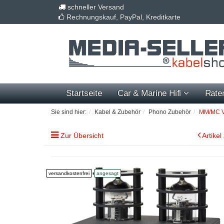
schneller Versand
Rechnungskauf, PayPal, Kreditkarte
Startseite
Car & Marine Hifi
Rate
Sie sind hier:
Kabel & Zubehör
Phono Zubehör
MM/MC Vo
Zur Übersicht
Artikel
versandkostenfrei
angesagt