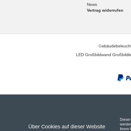
News
Vertrag widerrufen
G
ebäudebeleuch
LED Großbildwand
Großbildle
Unser P
Dieser
Bei uns finden Sie eine riesen Auswahl an
AV Recei
werden
Über Cookies auf dieser Website
Ihrem 