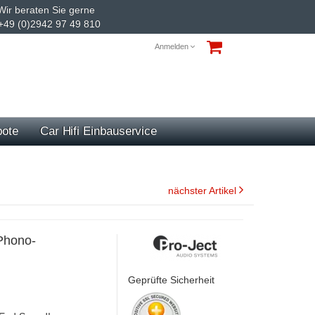
ir beraten Sie gerne
+49 (0)2942 97 49 810
Anmelden
ote
Car Hifi Einbauservice
nächster Artikel
Phono-
Geprüfte Sicherheit