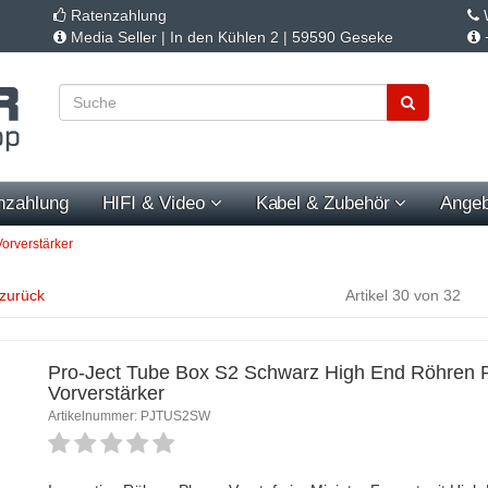
Ratenzahlung
W
Media Seller | In den Kühlen 2 | 59590 Geseke
nzahlung
HIFI & Video
Kabel & Zubehör
Angeb
rverstärker
 zurück
Artikel 30 von 32
Pro-Ject Tube Box S2 Schwarz High End Röhren 
Vorverstärker
Artikelnummer: PJTUS2SW