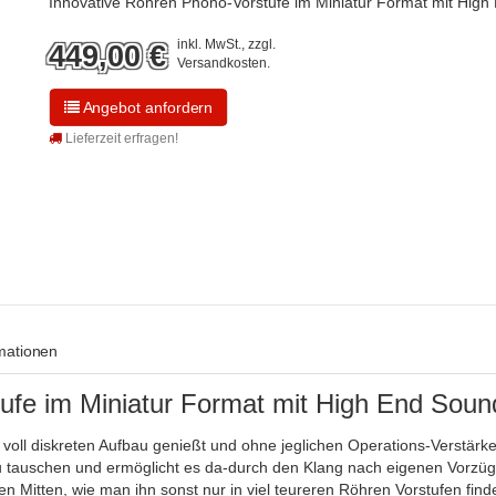
Innovative Röhren Phono-Vorstufe im Miniatur Format mit High
inkl. MwSt., zzgl.
449,00
€
Versandkosten
.
Angebot anfordern
Lieferzeit erfragen!
rmationen
ufe im Miniatur Format mit High End Soun
 voll diskreten Aufbau genießt und ohne jeglichen Operations-Verstä
zu tauschen und ermöglicht es da-durch den Klang nach eigenen Vorzü
n Mitten, wie man ihn sonst nur in viel teureren Röhren Vorstufen 