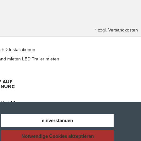
*
zzgl.
Versandkosten
LED Installationen
and mieten
LED Trailer mieten
einverstanden
nden Sie zudem zu jedem Produkt das entsprechende
Notwendige Cookies akzeptieren