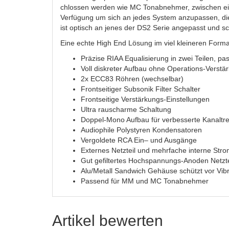
chlossen werden wie MC Tonabnehmer, zwischen eine
Verfügung um sich an jedes System anzupassen, di
ist optisch an jenes der DS2 Serie angepasst und sc
Eine echte High End Lösung im viel kleineren Forma
Präzise RIAA Equalisierung in zwei Teilen, pas
Voll diskreter Aufbau ohne Operations-Verstär
2x ECC83 Röhren (wechselbar)
Frontseitiger Subsonik Filter Schalter
Frontseitige Verstärkungs-Einstellungen
Ultra rauscharme Schaltung
Doppel-Mono Aufbau für verbesserte Kanaltr
Audiophile Polystyren Kondensatoren
Vergoldete RCA Ein– und Ausgänge
Externes Netzteil und mehrfache interne St
Gut gefiltertes Hochspannungs-Anoden Netzte
Alu/Metall Sandwich Gehäuse schützt vor Vib
Passend für MM und MC Tonabnehmer
Artikel bewerten