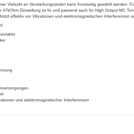
r Vielzahl an Verstärkungsstufen kann frontseitig gewählt werden. F
e 47kOhm Einstellung ist fix und passend auch für High Output MC 
hützt effektiv vor Vibrationen und elektromagnetischen Interferenzen 
t!
siv/aktiv
ker
ennung
romversorgungen
il
rationen und elektromagnetischer Interferenzen