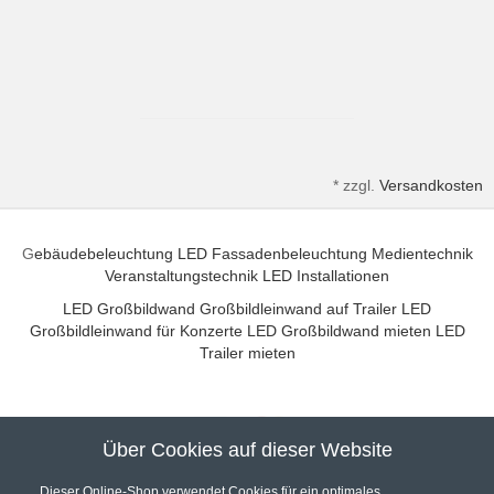
*
zzgl.
Versandkosten
G
ebäudebeleuchtung
LED Fassadenbeleuchtung
Medientechnik
Veranstaltungstechnik
LED Installationen
LED Großbildwand
Großbildleinwand auf Trailer
LED
Großbildleinwand für Konzerte
LED Großbildwand mieten
LED
Trailer mieten
Über Cookies auf dieser Website
Unser Partner für hochwertige Audio und Video Installationen
Dieser Online-Shop verwendet Cookies für ein optimales