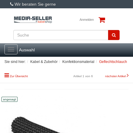
Wir beraten Sie gerne
Anmelden
Toggle
Auswahl
navigation
Sie sind hier:
Kabel & Zubehör
Konfektionsmaterial
Geflechtschlauch
Zur Übersicht
Artikel 1 von 6
nächster Artikel
angesagt