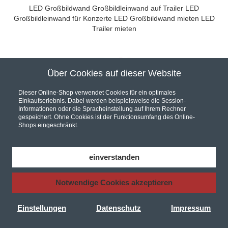
LED Großbildwand
Großbildleinwand auf Trailer
LED
Großbildleinwand für Konzerte
LED Großbildwand mieten
LED
Trailer mieten
Über Cookies auf dieser Website
Unser Partner für hochwertige Audio und Video Installationen
Dieser Online-Shop verwendet Cookies für ein optimales
Einkaufserlebnis. Dabei werden beispielsweise die Session-
Informationen oder die Spracheinstellung auf Ihrem Rechner
gespeichert. Ohne Cookies ist der Funktionsumfang des Online-
Shops eingeschränkt.
Hier werden Sie fündig... Wir sind Ihr Online Fachhandel.
Bei uns finden Sie eine riesen Auswahl an
AV Receiver
,
Car Hifi
,
einverstanden
Hifi Komponenten
und
Lautsprecher
, in unserem Shop finden Sie
zudem zu jedem Produkt das entsprechende
Audio Video Kabel
Notwendige Cookies akzeptieren
Autorisierter Händler für KRELL VTL Perlisten ATC Velodyne
Denon
Yamaha Marantz Pioneer Onkyo
Pro-Ject Plattenspieler
JBL
Dali Thorens Bowers&Wilkins AVID Q-Acoustics NAD
Einstellungen
Datenschutz
Impressum
Bluesound Cambridge Audio Isotek uvm