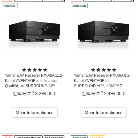
topartikel
angesagt
Yamaha AV Receiver RX-A8A 11.2-
Yamaha AV Receiver RX-A6A 9.2-
Kanal-AVENTAGE in ultimativer
Kanal-AVENTAGE mit
Qualität, mit SURROUND:AI™,
SURROUND:AI™, HDMI™ 7
HDMI™ 7 Eingänge/3 Ausgänge,
Eingänge/3 Ausgänge, neueste
3.299,00 €
2.499,00 €
3.999,00 €
2.899,00 €
neueste HDMI Generation
HDMI Generation
Mehr Informationen
Mehr Informationen
-11 %
versandkostenfrei
finanzierung
angesagt
Varianten