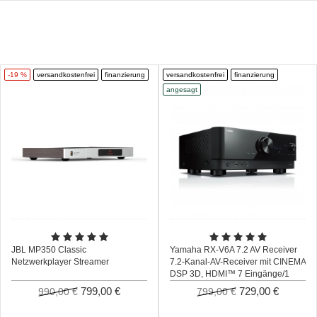
-19 %
versandkostenfrei
finanzierung
versandkostenfrei
finanzierung
angesagt
JBL MP350 Classic
Yamaha RX-V6A 7.2 AV Receiver
Netzwerkplayer Streamer
7.2-Kanal-AV-Receiver mit CINEMA
DSP 3D, HDMI™ 7 Eingänge/1
Ausgang, kabelloser Surround-
799,00 €
729,00 €
990,00 €
799,00 €
Sound