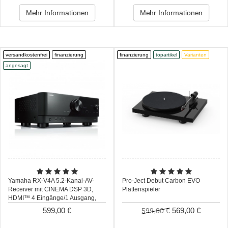
Mehr Informationen
Mehr Informationen
versandkostenfrei
finanzierung
finanzierung
topartikel
Varianten
angesagt
Yamaha RX-V4A 5.2-Kanal-AV-
Pro-Ject Debut Carbon EVO
Receiver mit CINEMA DSP 3D,
Plattenspieler
HDMI™ 4 Eingänge/1 Ausgang,
kabelloser Surround-Sound
599,00 €
569,00 €
599,00 €