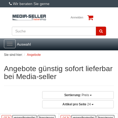
Wir beraten Sie gerne
Anmelden
Toggle
Auswahl
navigation
Sie sind hier:
Angebote
Angebote günstig sofort lieferbar
bei Media-seller
Sortierung:
Preis
Artikel pro Seite
24
-18 %
versandkostenfrei
finanzierung
-14 %
versandkostenfrei
finanzierung