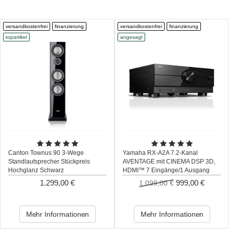
versandkostenfrei
finanzierung
versandkostenfrei
finanzierung
topartikel
angesagt
Canton Townus 90 3-Wege
Yamaha RX-A2A 7.2-Kanal
Standlautsprecher Stückpreis
AVENTAGE mit CINEMA DSP 3D,
Hochglanz Schwarz
HDMI™ 7 Eingänge/1 Ausgang
1.299,00 €
999,00 €
1.099,00 €
Mehr Informationen
Mehr Informationen