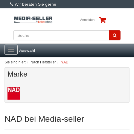
Wir beraten Sie gerne
Anmelden
Toggle
Auswahl
navigation
Sie sind hier:
Nach Hersteller
NAD
Marke
NAD bei Media-seller