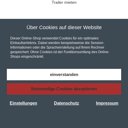
Trailer mieten
Über Cookies auf dieser Website
Unser Partner für hochwertige Audio und Video Installationen
Dieser Online-Shop verwendet Cookies für ein optimales
Einkaufserlebnis. Dabei werden beispielsweise die Session-
Informationen oder die Spracheinstellung auf Ihrem Rechner
gespeichert. Ohne Cookies ist der Funktionsumfang des Online-
Shops eingeschränkt.
Hier werden Sie fündig... Wir sind Ihr Online Fachhandel.
Bei uns finden Sie eine riesen Auswahl an
AV Receiver
,
Car Hifi
,
einverstanden
Hifi Komponenten
und
Lautsprecher
, in unserem Shop finden Sie
zudem zu jedem Produkt das entsprechende
Audio Video Kabel
Notwendige Cookies akzeptieren
Autorisierter Händler für KRELL VTL Perlisten ATC Velodyne
Denon
Yamaha Marantz Pioneer Onkyo
Pro-Ject Plattenspieler
JBL
Dali Thorens Bowers&Wilkins AVID Q-Acoustics NAD
Einstellungen
Datenschutz
Impressum
Bluesound Cambridge Audio Isotek uvm