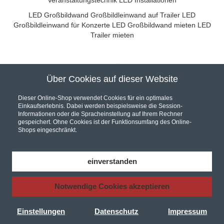
Veranstaltungstechnik
LED Installationen
LED Großbildwand
Großbildleinwand auf Trailer
LED
Großbildleinwand für Konzerte
LED Großbildwand mieten
LED
Trailer mieten
Über Cookies auf dieser Website
Unser Partner für hochwertige Audio und Video Installationen
Dieser Online-Shop verwendet Cookies für ein optimales
Einkaufserlebnis. Dabei werden beispielsweise die Session-
Informationen oder die Spracheinstellung auf Ihrem Rechner
gespeichert. Ohne Cookies ist der Funktionsumfang des Online-
Shops eingeschränkt.
Hier werden Sie fündig... Wir sind Ihr Online Fachhandel.
Bei uns finden Sie eine riesen Auswahl an
AV Receiver
,
Car Hifi
,
einverstanden
Hifi Komponenten
und
Lautsprecher
, in unserem Shop finden Sie
zudem zu jedem Produkt das entsprechende
Audio Video Kabel
Notwendige Cookies akzeptieren
Autorisierter Händler für KRELL VTL Perlisten ATC Velodyne
Denon
Yamaha Marantz Pioneer Onkyo
Pro-Ject Plattenspieler
JBL
Dali Thorens Bowers&Wilkins AVID Q-Acoustics NAD
Einstellungen
Datenschutz
Impressum
Bluesound Cambridge Audio Isotek uvm