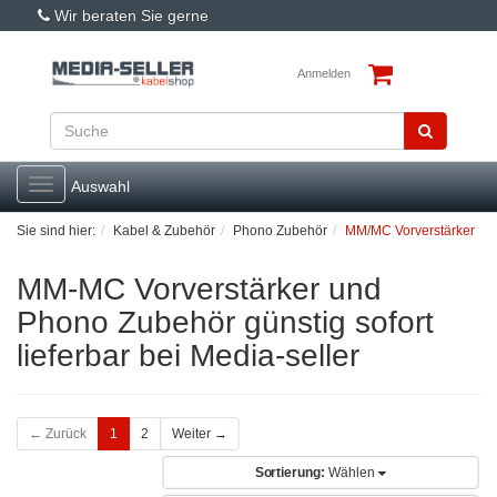
Wir beraten Sie gerne
Anmelden
Toggle
Auswahl
navigation
Sie sind hier:
Kabel & Zubehör
Phono Zubehör
MM/MC Vorverstärker
MM-MC Vorverstärker und
Phono Zubehör günstig sofort
lieferbar bei Media-seller
← Zurück
1
2
Weiter →
Sortierung:
Wählen